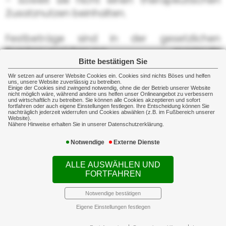
- soweit sie nicht einen therapeutischen
Zusatznutzen beinhalten.
Festbeträge sind in der gesetzlichen
Krankenversicherung maximale
Bitte bestätigen Sie
Erstattungsbeträge für Arzneimittel. Die
Krankenkasse übernimmt die Kosten für ein
Wir setzen auf unserer Website Cookies ein. Cookies sind nichts Böses und helfen
uns, unsere Website zuverlässig zu betreiben.
Medikament jeweils bis zu dem von den
Einige der Cookies sind zwingend notwendig, ohne die der Betrieb unserer Website
nicht möglich wäre, während andere uns helfen unser Onlineangebot zu verbessern
und wirtschaftlich zu betreiben. Sie können alle Cookies akzeptieren und sofort
Spitzenverbänden der Krankenkassen dafür
fortfahren oder auch eigene Einstellungen festlegen. Ihre Entscheidung können Sie
nachträglich jederzeit widerrufen und Cookies abwählen (z.B. im Fußbereich unserer
festgelegten Betrag. Verschreibt die Ärztin
Website).
Nähere Hinweise erhalten Sie in unserer Datenschutzerklärung.
oder der Arzt ein Arzneimittel, dessen Preis
über dieser Höchstgrenze liegt, zahlt der
Notwendige
Externe Dienste
Versicherte die Differenz. Die Ärzte sind aber
ALLE AUSWÄHLEN UND
verpflichtet, den Versicherten vorab auf
FORTFAHREN
diese Differenzzahlung hinzuweisen.
Notwendige bestätigen
Hilfsmittel-Festbeträge
Eigene Einstellungen festlegen